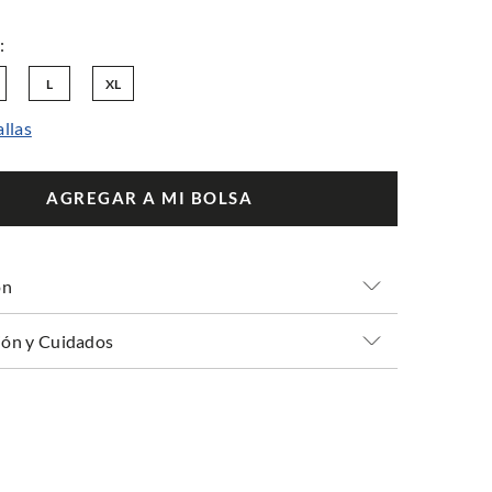
L
XL
allas
AGREGAR A MI BOLSA
ón
ón y Cuidados