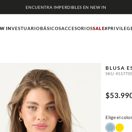
W IN
VESTUARIO
BÁSICOS
ACCESORIOS
SALE
#PRIVILEG
BLUSA 
SKU
451770
$
53
.
99