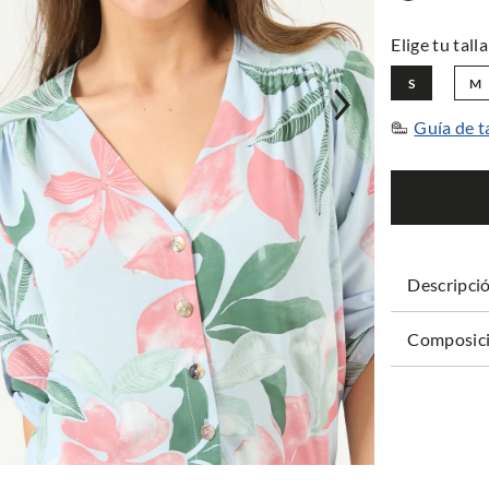
S
M
Guía de t
Descripci
Composici