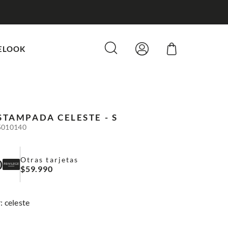
ELOOK
ESTAMPADA
CELESTE - S
5010140
Otras tarjetas
0
$
59
.
990
:
celeste