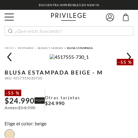
ENCUENTRA IMPERDIBLES EN NEW IN
¿Qué estás buscando?
VESTUARIO
BLUSAS Y CAMISAS
BLUSA ESTAMPADA
-
55 %
BLUSA ESTAMPADA
BEIGE - M
SKU
4517555020730
-
55 %
Otras tarjetas
$
24
.
990
$
24
.
990
$
54
.
990
:
beige