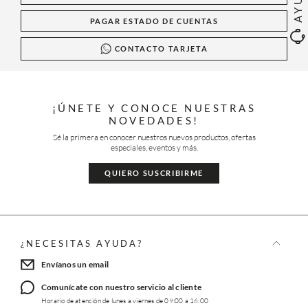
PAGAR ESTADO DE CUENTAS
CONTACTO TARJETA
¡ÚNETE Y CONOCE NUESTRAS
NOVEDADES!
Sé la primera en conocer nuestros nuevos productos, ofertas
especiales, eventos y más.
QUIERO SUSCRIBIRME
¿NECESITAS AYUDA?
Envíanos un email
Comunícate con nuestro servicio al cliente
Horario de atención de lunes a viernes de 09:00 a 16:00