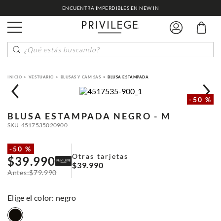
ENCUENTRA IMPERDIBLES EN NEW IN
¿Qué estás buscando?
VESTUARIO
BLUSAS Y CAMISAS
BLUSA ESTAMPADA
-
50 %
BLUSA ESTAMPADA
NEGRO - M
SKU
4517535020900
-
50 %
Otras tarjetas
$
39
.
990
$
39
.
990
$
79
.
990
:
negro