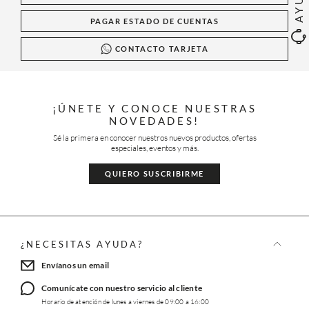
PAGAR ESTADO DE CUENTAS
CONTACTO TARJETA
¡ÚNETE Y CONOCE NUESTRAS
NOVEDADES!
Sé la primera en conocer nuestros nuevos productos, ofertas
especiales, eventos y más.
QUIERO SUSCRIBIRME
¿NECESITAS AYUDA?
Envíanos un email
Comunícate con nuestro servicio al cliente
Horario de atención de lunes a viernes de 09:00 a 16:00