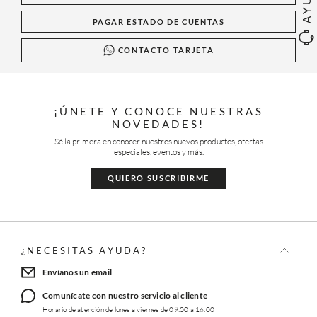
PAGAR ESTADO DE CUENTAS
CONTACTO TARJETA
¡ÚNETE Y CONOCE NUESTRAS
NOVEDADES!
Sé la primera en conocer nuestros nuevos productos, ofertas
especiales, eventos y más.
QUIERO SUSCRIBIRME
¿NECESITAS AYUDA?
Envíanos un email
Comunícate con nuestro servicio al cliente
Horario de atención de lunes a viernes de 09:00 a 16:00