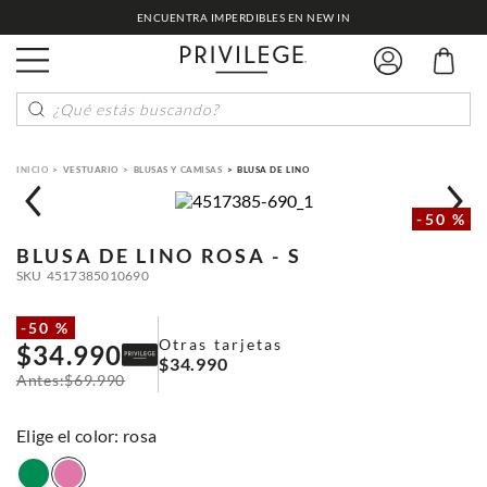
ENCUENTRA IMPERDIBLES EN NEW IN
¿Qué estás buscando?
VESTUARIO
BLUSAS Y CAMISAS
BLUSA DE LINO
-
50 %
BLUSA DE LINO
ROSA - S
SKU
4517385010690
-
50 %
Otras tarjetas
$
34
.
990
$
34
.
990
$
69
.
990
:
rosa