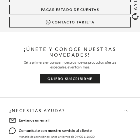
PAGAR ESTADO DE CUENTAS
CONTACTO TARJETA
¡ÚNETE Y CONOCE NUESTRAS
NOVEDADES!
Sé la primera en conocer nuestros nuevos productos, ofertas
especiales, eventos y más.
QUIERO SUSCRIBIRME
¿NECESITAS AYUDA?
Envíanos un email
Comunícate con nuestro servicio al cliente
Horario de atención de lunes a viernes de 09:00 a 16:00