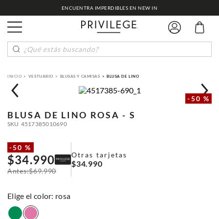
ENCUENTRA IMPERDIBLES EN NEW IN
¿Qué estás buscando?
VESTUARIO
BLUSAS Y CAMISAS
BLUSA DE LINO
-
50 %
BLUSA DE LINO
ROSA - S
SKU
4517385010690
-
50 %
Otras tarjetas
$
34
.
990
$
34
.
990
$
69
.
990
:
rosa