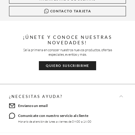
CONTACTO TARJETA
¡ÚNETE Y CONOCE NUESTRAS
NOVEDADES!
Sé la primera en conocer nuestros nuevos productos, ofertas
especiales, eventos y más.
QUIERO SUSCRIBIRME
¿NECESITAS AYUDA?
Envíanos un email
Comunícate con nuestro servicio al cliente
Horario de atención de lunes a viernes de 09:00 a 16:00