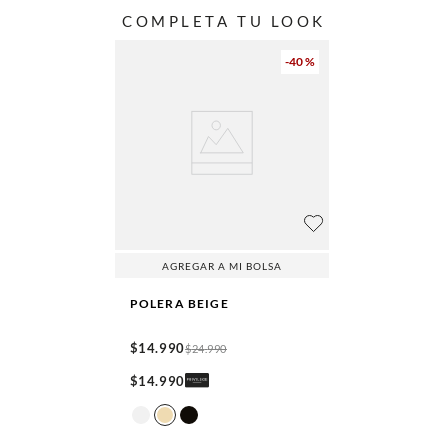
COMPLETA TU LOOK
-
40 %
AGREGAR A MI BOLSA
POLERA
BEIGE
$
14
.
990
$
24
.
990
$
14
.
990