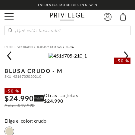
ENCUENTRA IMPERDIBLES EN NEW IN
¿Qué estás buscando?
VESTUARIO
BLUSAS Y CAMISAS
BLUSA
-
50 %
BLUSA
CRUDO - M
SKU
4516705020210
-
50 %
Otras tarjetas
$
24
.
990
$
24
.
990
$
49
.
990
:
crudo