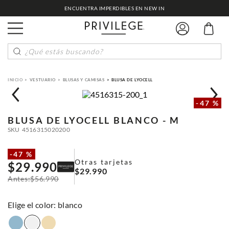
ENCUENTRA IMPERDIBLES EN NEW IN
¿Qué estás buscando?
VESTUARIO
BLUSAS Y CAMISAS
BLUSA DE LYOCELL
-
47 %
BLUSA DE LYOCELL
BLANCO - M
SKU
4516315020200
-
47 %
Otras tarjetas
$
29
.
990
$
29
.
990
$
56
.
990
:
blanco