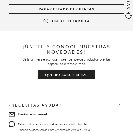
PAGAR ESTADO DE CUENTAS
CONTACTO TARJETA
¡ÚNETE Y CONOCE NUESTRAS
NOVEDADES!
Sé la primera en conocer nuestros nuevos productos, ofertas
especiales, eventos y más.
QUIERO SUSCRIBIRME
¿NECESITAS AYUDA?
Envíanos un email
Comunícate con nuestro servicio al cliente
Horario de atención de lunes a viernes de 09:00 a 16:00