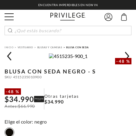
ENCUENTRA IMPERDIBLES EN NEW IN
¿Qué estás buscando?
VESTUARIO
BLUSAS Y CAMISAS
BLUSA CON SEDA
-
48 %
BLUSA CON SEDA
NEGRO - S
SKU
4515235010900
-
48 %
Otras tarjetas
$
34
.
990
$
34
.
990
$
66
.
990
:
negro