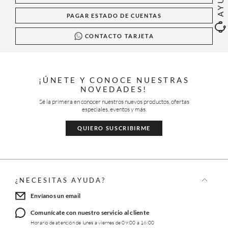
PAGAR ESTADO DE CUENTAS
CONTACTO TARJETA
¡ÚNETE Y CONOCE NUESTRAS
NOVEDADES!
Sé la primera en conocer nuestros nuevos productos, ofertas
especiales, eventos y más.
QUIERO SUSCRIBIRME
¿NECESITAS AYUDA?
Envíanos un email
Comunícate con nuestro servicio al cliente
Horario de atención de lunes a viernes de 09:00 a 16:00