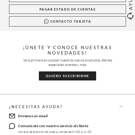
PAGAR ESTADO DE CUENTAS
CONTACTO TARJETA
¡ÚNETE Y CONOCE NUESTRAS
NOVEDADES!
Sé la primera en conocer nuestros nuevos productos, ofertas
especiales, eventos y más.
QUIERO SUSCRIBIRME
¿NECESITAS AYUDA?
Envíanos un email
Comunícate con nuestro servicio al cliente
Horario de atención de lunes a viernes de 09:00 a 16:00