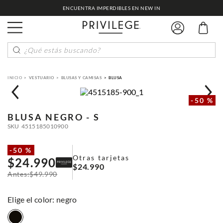
ENCUENTRA IMPERDIBLES EN NEW IN
¿Qué estás buscando?
VESTUARIO
BLUSAS Y CAMISAS
BLUSA
-
50 %
BLUSA
NEGRO - S
SKU
4515185010900
-
50 %
Otras tarjetas
$
24
.
990
$
24
.
990
$
49
.
990
:
negro