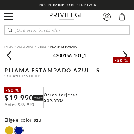
ENCUENTRA IMPERDIBLES EN NEW IN
¿Qué estás buscando?
ACCESORIOS
OTROS
PIJAMA ESTAMPADO
-
50 %
PIJAMA ESTAMPADO
AZUL - S
SKU
4200156010101
-
50 %
Otras tarjetas
$
19
.
990
$
19
.
990
$
39
.
990
:
azul