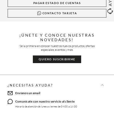
PAGAR ESTADO DE CUENTAS
CONTACTO TARJETA
¡ÚNETE Y CONOCE NUESTRAS
NOVEDADES!
Sé la primera en conocer nuestros nuevos productos, ofertas
especiales, eventos y más.
QUIERO SUSCRIBIRME
¿NECESITAS AYUDA?
Envíanos un email
Comunícate con nuestro servicio al cliente
Horario de atención de lunes a viernes de 09:00 a 16:00