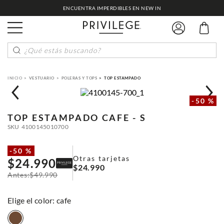
ENCUENTRA IMPERDIBLES EN NEW IN
¿Qué estás buscando?
VESTUARIO
POLERAS Y TOPS
TOP ESTAMPADO
-
50 %
TOP ESTAMPADO
CAFE - S
SKU
4100145010700
-
50 %
Otras tarjetas
$
24
.
990
$
24
.
990
$
49
.
990
:
cafe