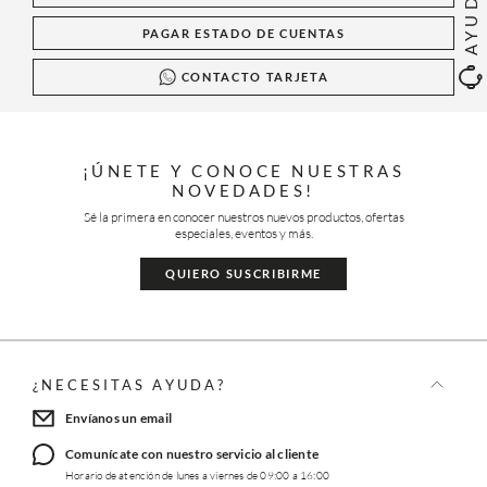
AYUDA
PAGAR ESTADO DE CUENTAS
CONTACTO TARJETA
¡ÚNETE Y CONOCE NUESTRAS
NOVEDADES!
Sé la primera en conocer nuestros nuevos productos, ofertas
especiales, eventos y más.
QUIERO SUSCRIBIRME
¿NECESITAS AYUDA?
Envíanos un email
Comunícate con nuestro servicio al cliente
Horario de atención de lunes a viernes de 09:00 a 16:00