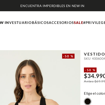
ENCUENTRA IMPERDIBLES EN NEW IN
W IN
VESTUARIO
BÁSICOS
ACCESORIOS
SALE
#PRIVILEG
VESTID
-
50 %
SKU
400600
-
50 %
$
34
.
99
$
69
.
9