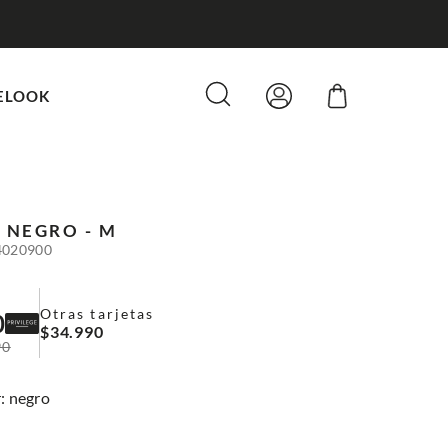
ELOOK
O
NEGRO - M
4020900
Otras tarjetas
0
$
34
.
990
90
:
negro