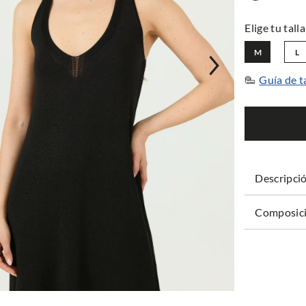
M
L
Guía de t
Descripci
Composici