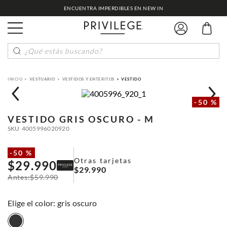
ENCUENTRA IMPERDIBLES EN NEW IN
¿Qué estás buscando?
VESTUARIO
VESTIDOS Y ENTERITOS
VESTIDO
-
50 %
VESTIDO
GRIS OSCURO - M
SKU
4005996020920
-
50 %
Otras tarjetas
$
29
.
990
$
29
.
990
$
59
.
990
:
gris oscuro