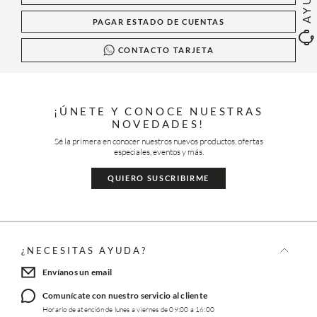
PAGAR ESTADO DE CUENTAS
CONTACTO TARJETA
¡ÚNETE Y CONOCE NUESTRAS
NOVEDADES!
Sé la primera en conocer nuestros nuevos productos, ofertas
especiales, eventos y más.
QUIERO SUSCRIBIRME
¿NECESITAS AYUDA?
Envíanos un email
Comunícate con nuestro servicio al cliente
Horario de atención de lunes a viernes de 09:00 a 16:00