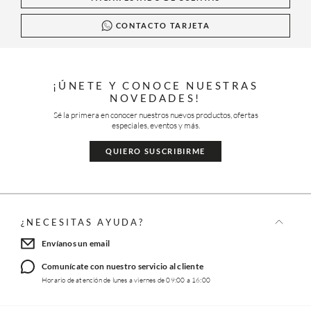
CONTACTO TARJETA
¡ÚNETE Y CONOCE NUESTRAS
NOVEDADES!
Sé la primera en conocer nuestros nuevos productos, ofertas
especiales, eventos y más.
QUIERO SUSCRIBIRME
¿NECESITAS AYUDA?
Envíanos un email
Comunícate con nuestro servicio al cliente
Horario de atención de lunes a viernes de 09:00 a 16:00