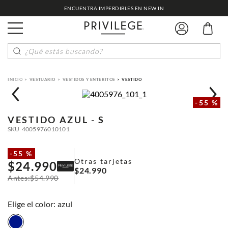
ENCUENTRA IMPERDIBLES EN NEW IN
¿Qué estás buscando?
VESTUARIO
VESTIDOS Y ENTERITOS
VESTIDO
-
55 %
VESTIDO
AZUL - S
SKU
4005976010101
-
55 %
Otras tarjetas
$
24
.
990
$
24
.
990
$
54
.
990
:
azul