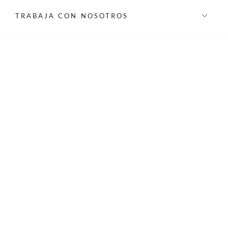
TRABAJA CON NOSOTROS
INFORMACIÓN
REDES SOCIALES
©Privilege 2026 - Todos los derechos reservados