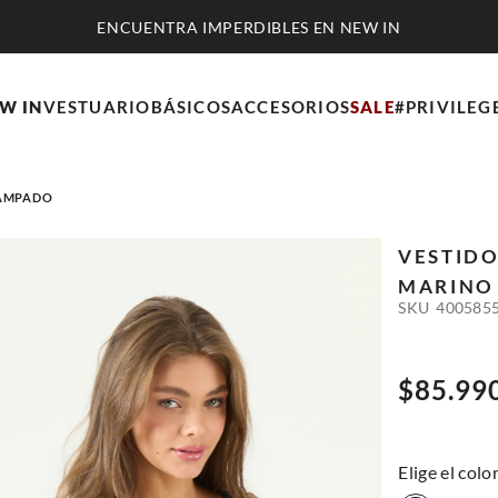
ENCUENTRA IMPERDIBLES EN NEW IN
W IN
VESTUARIO
BÁSICOS
ACCESORIOS
SALE
#PRIVILEG
TAMPADO
VESTIDO
MARINO 
SKU
400585
$
85
.
99