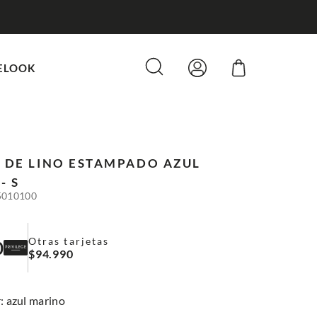
ELOOK
 DE LINO ESTAMPADO
AZUL
- S
5010100
Otras tarjetas
0
$
94
.
990
:
azul marino