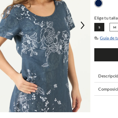
S
M
Guía de t
Descripci
Composici