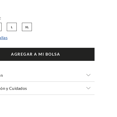
L
XL
allas
AGREGAR A MI BOLSA
ón
ón y Cuidados