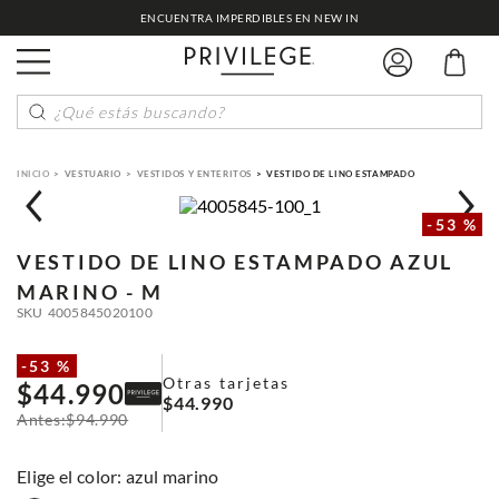
ENCUENTRA IMPERDIBLES EN NEW IN
¿Qué estás buscando?
VESTUARIO
VESTIDOS Y ENTERITOS
VESTIDO DE LINO ESTAMPADO
-
53 %
VESTIDO DE LINO ESTAMPADO
AZUL
MARINO - M
SKU
4005845020100
-
53 %
Otras tarjetas
$
44
.
990
$
44
.
990
$
94
.
990
:
azul marino