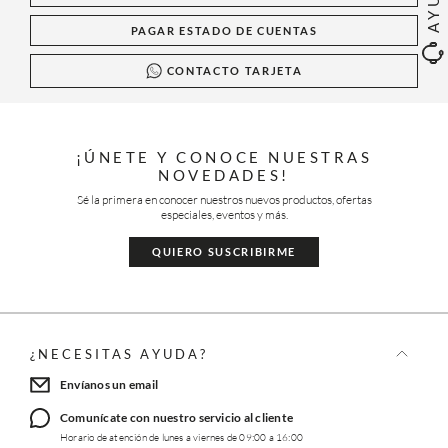
PAGAR ESTADO DE CUENTAS
CONTACTO TARJETA
¡ÚNETE Y CONOCE NUESTRAS
NOVEDADES!
Sé la primera en conocer nuestros nuevos productos, ofertas
especiales, eventos y más.
QUIERO SUSCRIBIRME
¿NECESITAS AYUDA?
Envíanos un email
Comunícate con nuestro servicio al cliente
Horario de atención de lunes a viernes de 09:00 a 16:00