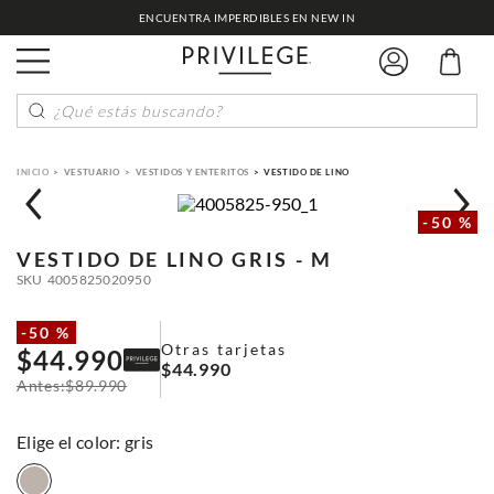
ENCUENTRA IMPERDIBLES EN NEW IN
¿Qué estás buscando?
VESTUARIO
VESTIDOS Y ENTERITOS
VESTIDO DE LINO
-
50 %
VESTIDO DE LINO
GRIS - M
SKU
4005825020950
-
50 %
Otras tarjetas
$
44
.
990
$
44
.
990
$
89
.
990
:
gris