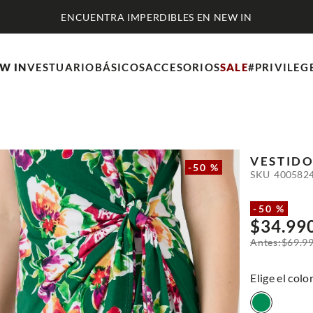
ENCUENTRA IMPERDIBLES EN NEW IN
W IN
VESTUARIO
BÁSICOS
ACCESORIOS
SALE
#PRIVILEG
VESTIDO
-
50 %
SKU
400582
-
50 %
$
34
.
99
$
69
.
9