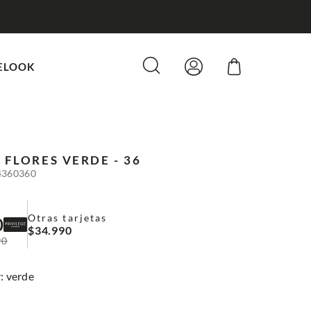
ELOOK
 FLORES
VERDE - 36
4360360
Otras tarjetas
0
$
34
.
990
90
:
verde