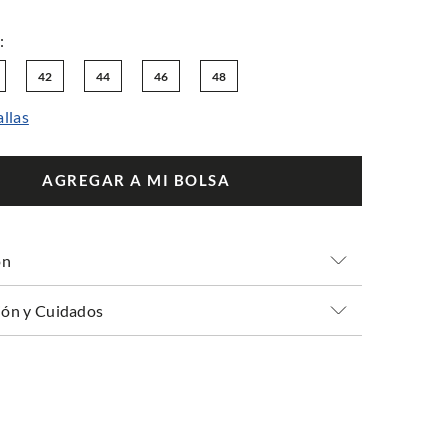
42
44
46
48
allas
AGREGAR A MI BOLSA
ón
ón y Cuidados