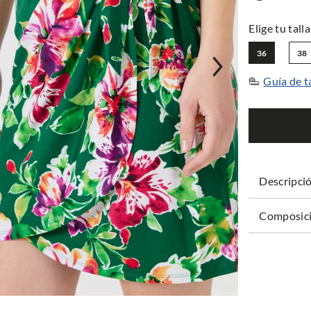
36
38
Guía de t
Descripci
Composici