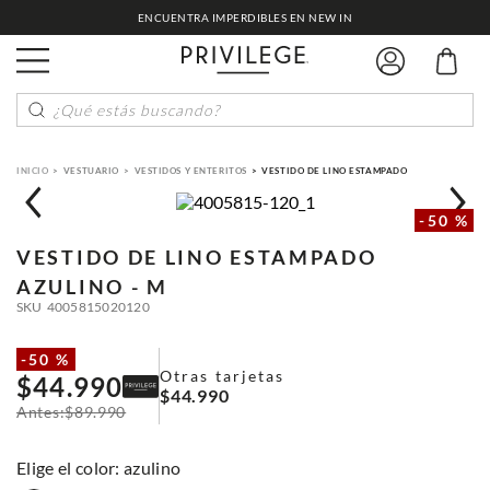
ENCUENTRA IMPERDIBLES EN NEW IN
¿Qué estás buscando?
VESTUARIO
VESTIDOS Y ENTERITOS
VESTIDO DE LINO ESTAMPADO
-
50 %
VESTIDO DE LINO ESTAMPADO
AZULINO - M
SKU
4005815020120
-
50 %
Otras tarjetas
$
44
.
990
$
44
.
990
$
89
.
990
:
azulino