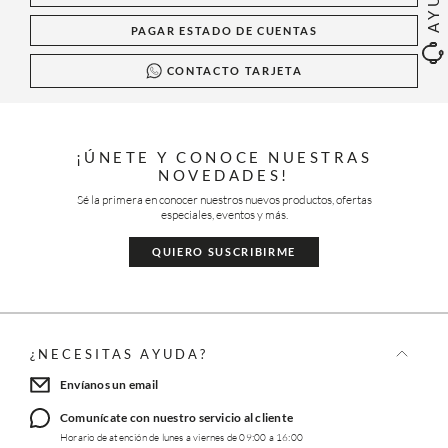
PAGAR ESTADO DE CUENTAS
CONTACTO TARJETA
¡ÚNETE Y CONOCE NUESTRAS
NOVEDADES!
Sé la primera en conocer nuestros nuevos productos, ofertas
especiales, eventos y más.
QUIERO SUSCRIBIRME
¿NECESITAS AYUDA?
Envíanos un email
Comunícate con nuestro servicio al cliente
Horario de atención de lunes a viernes de 09:00 a 16:00