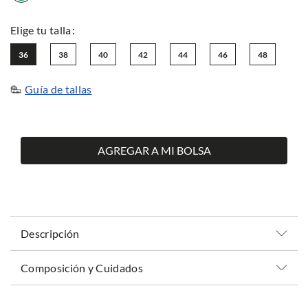
36
38
40
42
44
46
48
Guía de tallas
AGREGAR A MI BOLSA
Descripción
Composición y Cuidados