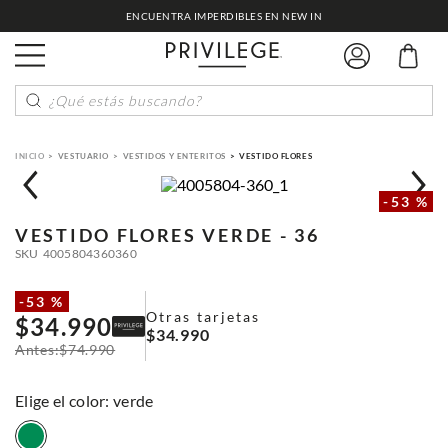
ENCUENTRA IMPERDIBLES EN NEW IN
¿Qué estás buscando?
VESTUARIO
VESTIDOS Y ENTERITOS
VESTIDO FLORES
-
53 %
VESTIDO FLORES
VERDE - 36
SKU
4005804360360
-
53 %
Otras tarjetas
$
34
.
990
$
34
.
990
$
74
.
990
:
verde