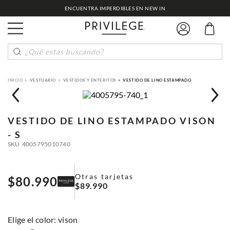
ENCUENTRA IMPERDIBLES EN NEW IN
¿Qué estás buscando?
VESTUARIO
VESTIDOS Y ENTERITOS
VESTIDO DE LINO ESTAMPADO
VESTIDO DE LINO ESTAMPADO
VISON
- S
SKU
4005795010740
Otras tarjetas
$
80
.
990
$
89
.
990
:
vison