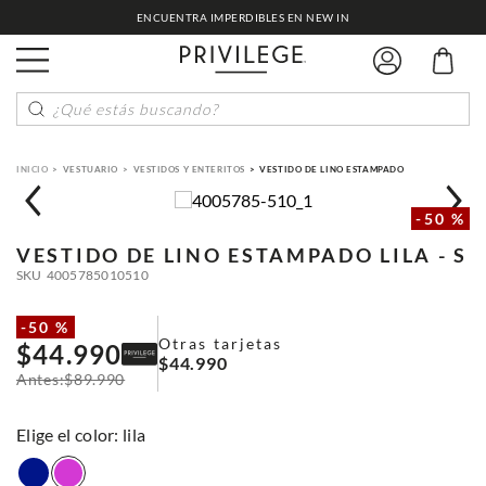
ENCUENTRA IMPERDIBLES EN NEW IN
¿Qué estás buscando?
VESTUARIO
VESTIDOS Y ENTERITOS
VESTIDO DE LINO ESTAMPADO
-
50 %
VESTIDO DE LINO ESTAMPADO
LILA - S
SKU
4005785010510
-
50 %
Otras tarjetas
$
44
.
990
$
44
.
990
$
89
.
990
:
lila