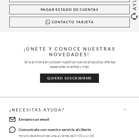
PAGAR ESTADO DE CUENTAS
CONTACTO TARJETA
¡ÚNETE Y CONOCE NUESTRAS
NOVEDADES!
Sé la primera en conocer nuestros nuevos productos, ofertas
especiales, eventos y más.
QUIERO SUSCRIBIRME
¿NECESITAS AYUDA?
Envíanos un email
Comunícate con nuestro servicio al cliente
Horario de atención de lunes a viernes de 09:00 a 16:00