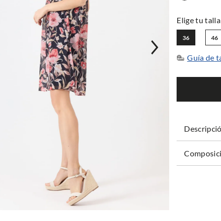
36
46
Guía de t
Descripci
Composici