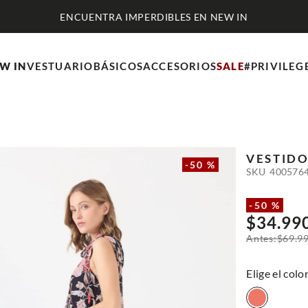
W IN
VESTUARIO
BÁSICOS
ACCESORIOS
SALE
#PRIVILEG
VESTID
-
50 %
SKU
400576
-
50 %
$
34
.
99
$
69
.
9