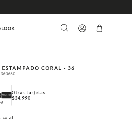
ELOOK
O ESTAMPADO
CORAL - 36
4360660
Otras tarjetas
0
$
34
.
990
90
:
coral