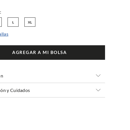
L
XL
allas
AGREGAR A MI BOLSA
ón
ón y Cuidados