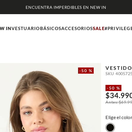
ENCUENTRA IMPERDIBLES EN NEW IN
W IN
VESTUARIO
BÁSICOS
ACCESORIOS
SALE
#PRIVILEG
VESTID
-
50 %
SKU
400572
-
50 %
$
34
.
99
$
69
.
9