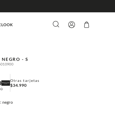
ELOOK
O
NEGRO - S
5010900
Otras tarjetas
0
$
34
.
990
90
:
negro