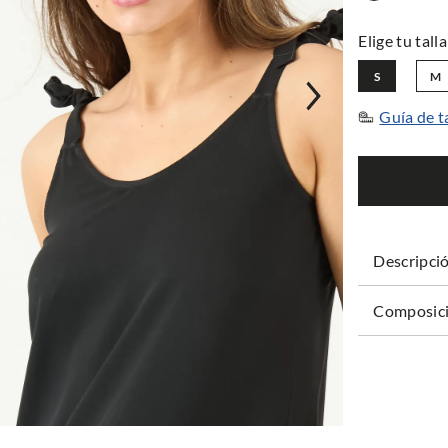
S
M
Guía de t
Descripci
Composici