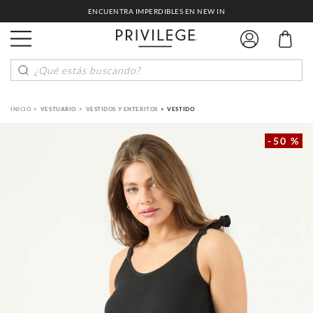
ENCUENTRA IMPERDIBLES EN NEW IN
¿Qué estás buscando?
VESTUARIO
VESTIDOS Y ENTERITOS
VESTIDO
-
50 %