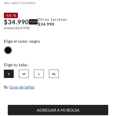
SKU
4005725010900
-
50 %
Otras tarjetas
$
34
.
990
$
34
.
990
$
69
.
990
:
negro
S
M
L
XL
Guía de tallas
AGREGAR A MI BOLSA