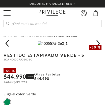
ENCUENTRA IMPERDIBLES EN NEW IN
¿Qué estás buscando?
VESTUARIO
VESTIDOS Y ENTERITOS
VESTIDO ESTAMPADO
-
50 %
VESTIDO ESTAMPADO
VERDE - S
SKU
4005575010360
-
50 %
Otras tarjetas
$
44
.
990
$
44
.
990
$
89
.
990
:
verde