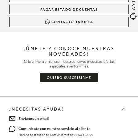
PAGAR ESTADO DE CUENTAS
CONTACTO TARJETA
¡ÚNETE Y CONOCE NUESTRAS
NOVEDADES!
Sé la primera en conocer nuestros nuevos productos, ofertas
especiales, eventos y más.
QUIERO SUSCRIBIRME
¿NECESITAS AYUDA?
Envíanos un email
Comunícate con nuestro servicio al cliente
Horario de atención de lunes a viernes de 09:00 a 16:00