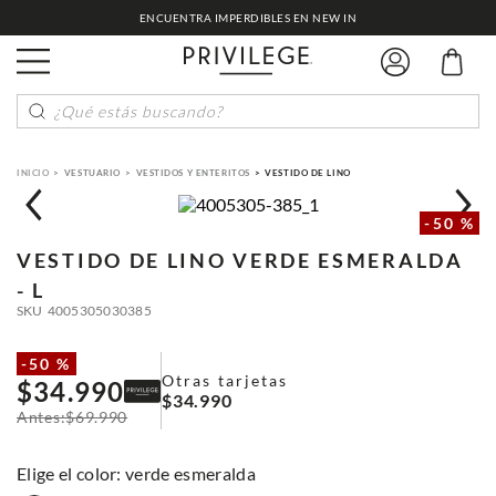
ENCUENTRA IMPERDIBLES EN NEW IN
¿Qué estás buscando?
VESTUARIO
VESTIDOS Y ENTERITOS
VESTIDO DE LINO
-
50 %
VESTIDO DE LINO
VERDE ESMERALDA
- L
SKU
4005305030385
-
50 %
Otras tarjetas
$
34
.
990
$
34
.
990
$
69
.
990
:
verde esmeralda