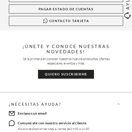
PAGAR ESTADO DE CUENTAS
CONTACTO TARJETA
¡ÚNETE Y CONOCE NUESTRAS
NOVEDADES!
Sé la primera en conocer nuestros nuevos productos, ofertas
especiales, eventos y más.
QUIERO SUSCRIBIRME
¿NECESITAS AYUDA?
Envíanos un email
Comunícate con nuestro servicio al cliente
Horario de atención de lunes a viernes de 09:00 a 16:00