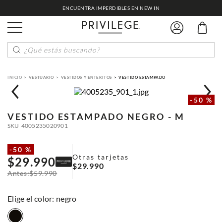
ENCUENTRA IMPERDIBLES EN NEW IN
¿Qué estás buscando?
VESTUARIO
VESTIDOS Y ENTERITOS
VESTIDO ESTAMPADO
-
50 %
VESTIDO ESTAMPADO
NEGRO - M
SKU
4005235020901
-
50 %
Otras tarjetas
$
29
.
990
$
29
.
990
$
59
.
990
:
negro