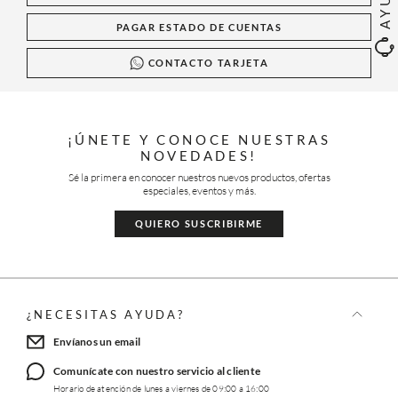
PAGAR ESTADO DE CUENTAS
CONTACTO TARJETA
¡ÚNETE Y CONOCE NUESTRAS
NOVEDADES!
Sé la primera en conocer nuestros nuevos productos, ofertas
especiales, eventos y más.
QUIERO SUSCRIBIRME
¿NECESITAS AYUDA?
Envíanos un email
Comunícate con nuestro servicio al cliente
Horario de atención de lunes a viernes de 09:00 a 16:00