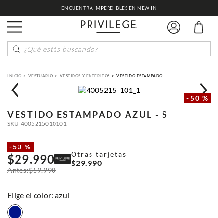
ENCUENTRA IMPERDIBLES EN NEW IN
¿Qué estás buscando?
VESTUARIO
VESTIDOS Y ENTERITOS
VESTIDO ESTAMPADO
-
50 %
VESTIDO ESTAMPADO
AZUL - S
SKU
4005215010101
-
50 %
Otras tarjetas
$
29
.
990
$
29
.
990
$
59
.
990
:
azul