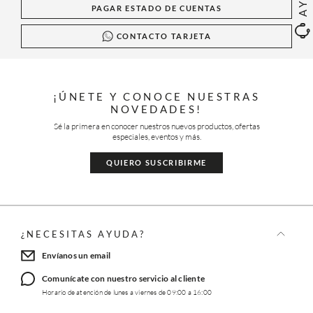
PAGAR ESTADO DE CUENTAS
CONTACTO TARJETA
¡ÚNETE Y CONOCE NUESTRAS
NOVEDADES!
Sé la primera en conocer nuestros nuevos productos, ofertas
especiales, eventos y más.
QUIERO SUSCRIBIRME
¿NECESITAS AYUDA?
Envíanos un email
Comunícate con nuestro servicio al cliente
Horario de atención de lunes a viernes de 09:00 a 16:00