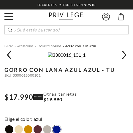
ENCUENTRA IMPERDIBLES EN NEW IN
¿Qué estás buscando?
ACCESORIOS
JOCKEY Y GORROS
GORRO CON LANA AZUL
GORRO CON LANA AZUL
AZUL - TU
SKU
3300016000101
Otras tarjetas
$
17
.
990
$
19
.
990
:
azul