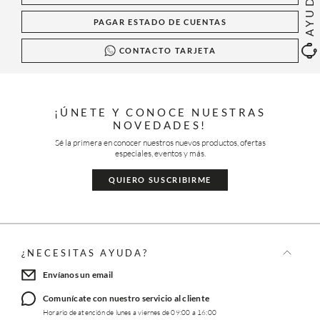
AYUDA
PAGAR ESTADO DE CUENTAS
CONTACTO TARJETA
¡ÚNETE Y CONOCE NUESTRAS
NOVEDADES!
Sé la primera en conocer nuestros nuevos productos, ofertas
especiales, eventos y más.
QUIERO SUSCRIBIRME
¿NECESITAS AYUDA?
Envíanos un email
Comunícate con nuestro servicio al cliente
Horario de atención de lunes a viernes de 09:00 a 16:00