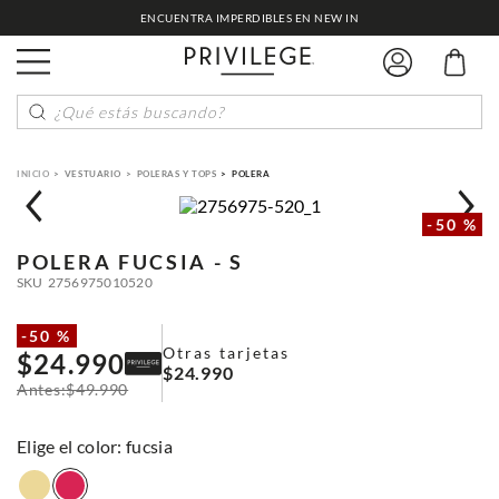
ENCUENTRA IMPERDIBLES EN NEW IN
¿Qué estás buscando?
VESTUARIO
POLERAS Y TOPS
POLERA
-
50 %
POLERA
FUCSIA - S
SKU
2756975010520
-
50 %
Otras tarjetas
$
24
.
990
$
24
.
990
$
49
.
990
:
fucsia