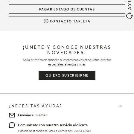
PAGAR ESTADO DE CUENTAS
CONTACTO TARJETA
¡ÚNETE Y CONOCE NUESTRAS
NOVEDADES!
Sé la primera en conocer nuestros nuevos productos, ofertas
especiales, eventos y más.
QUIERO SUSCRIBIRME
¿NECESITAS AYUDA?
Envíanos un email
Comunícate con nuestro servicio al cliente
Horario de atención de lunes a viernes de 09:00 a 16:00