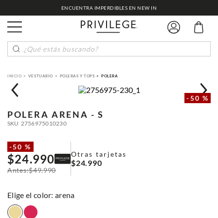
ENCUENTRA IMPERDIBLES EN NEW IN
¿Qué estás buscando?
VESTUARIO
POLERAS Y TOPS
POLERA
-
50 %
POLERA
ARENA - S
SKU
2756975010230
-
50 %
Otras tarjetas
$
24
.
990
$
24
.
990
$
49
.
990
:
arena