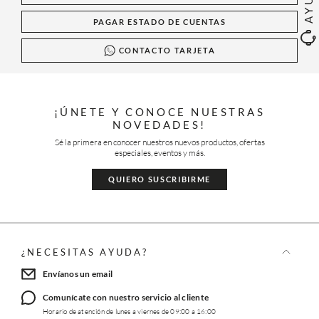
PAGAR ESTADO DE CUENTAS
CONTACTO TARJETA
¡ÚNETE Y CONOCE NUESTRAS
NOVEDADES!
Sé la primera en conocer nuestros nuevos productos, ofertas
especiales, eventos y más.
QUIERO SUSCRIBIRME
¿NECESITAS AYUDA?
Envíanos un email
Comunícate con nuestro servicio al cliente
Horario de atención de lunes a viernes de 09:00 a 16:00