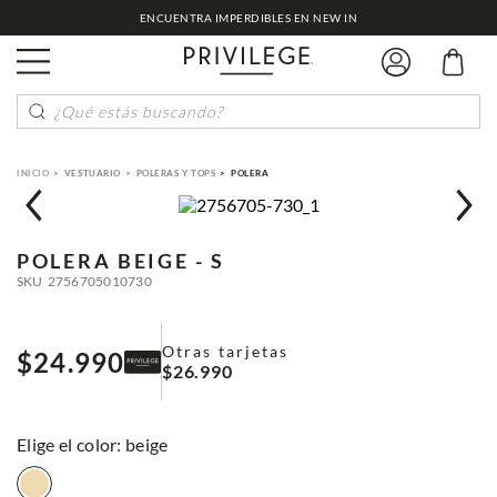
ENCUENTRA IMPERDIBLES EN NEW IN
¿Qué estás buscando?
VESTUARIO
POLERAS Y TOPS
POLERA
POLERA
BEIGE - S
SKU
2756705010730
Otras tarjetas
$
24
.
990
$
26
.
990
:
beige