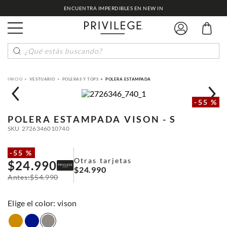
ENCUENTRA IMPERDIBLES EN NEW IN
¿Qué estás buscando?
VESTUARIO
POLERAS Y TOPS
POLERA ESTAMPADA
-
55 %
POLERA ESTAMPADA
VISON - S
SKU
2726346010740
-
55 %
Otras tarjetas
$
24
.
990
$
24
.
990
$
54
.
990
:
vison