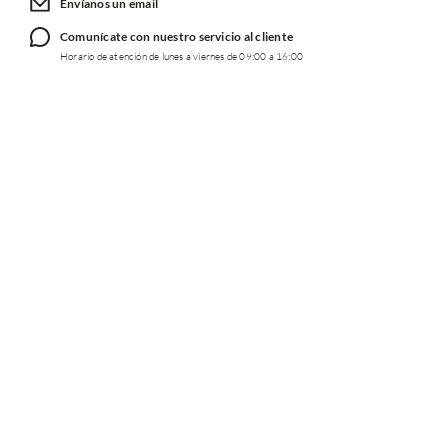
Envíanos un email
Comunícate con nuestro servicio al cliente
Horario de atención de lunes a viernes de 09:00 a 16:00
TRABAJA CON NOSOTROS
INFORMACIÓN
REDES SOCIALES