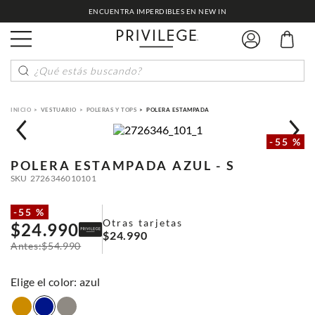
ENCUENTRA IMPERDIBLES EN NEW IN
¿Qué estás buscando?
VESTUARIO
POLERAS Y TOPS
POLERA ESTAMPADA
-
55 %
POLERA ESTAMPADA
AZUL - S
SKU
2726346010101
-
55 %
Otras tarjetas
$
24
.
990
$
24
.
990
$
54
.
990
:
azul