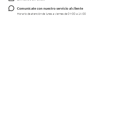
Comunícate con nuestro servicio al cliente
Horario de atención de lunes a viernes de 09:00 a 16:00
TRABAJA CON NOSOTROS
INFORMACIÓN
REDES SOCIALES