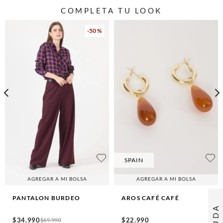
COMPLETA TU LOOK
-
50 %
SPAIN
AGREGAR A MI BOLSA
AGREGAR A MI BOLSA
PANTALON
BURDEO
AROS CAFÉ
CAFÉ
AYUDA
$
34
.
990
$
22
.
990
$
69
.
990