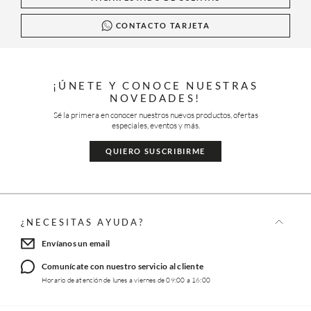
CONTACTO TARJETA
¡ÚNETE Y CONOCE NUESTRAS
NOVEDADES!
Sé la primera en conocer nuestros nuevos productos, ofertas
especiales, eventos y más.
QUIERO SUSCRIBIRME
¿NECESITAS AYUDA?
Envíanos un email
Comunícate con nuestro servicio al cliente
Horario de atención de lunes a viernes de 09:00 a 16:00