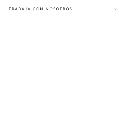
TRABAJA CON NOSOTROS
INFORMACIÓN
REDES SOCIALES
©Privilege 2026 - Todos los derechos reservados