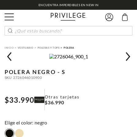
ENCUENTRA IMPERDIBLES EN NEW IN
¿Qué estás buscando?
VESTUARIO
POLERAS Y TOPS
POLERA
POLERA
NEGRO - S
SKU
2726046010900
Otras tarjetas
$
33
.
990
$
36
.
990
:
negro