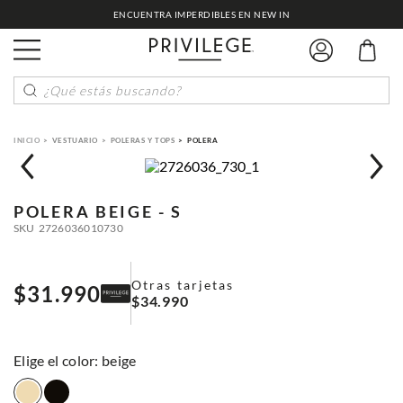
ENCUENTRA IMPERDIBLES EN NEW IN
¿Qué estás buscando?
VESTUARIO
POLERAS Y TOPS
POLERA
POLERA
BEIGE - S
SKU
2726036010730
Otras tarjetas
$
31
.
990
$
34
.
990
:
beige