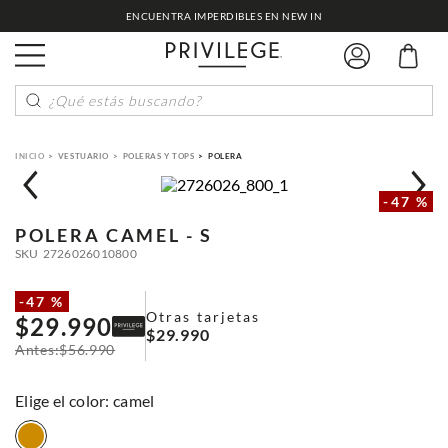
ENCUENTRA IMPERDIBLES EN NEW IN
¿Qué estás buscando?
VESTUARIO
POLERAS Y TOPS
POLERA
-
47 %
POLERA
CAMEL - S
SKU
2726026010800
-
47 %
Otras tarjetas
$
29
.
990
$
29
.
990
$
56
.
990
:
camel