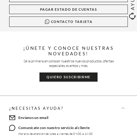
PAGAR ESTADO DE CUENTAS
CONTACTO TARJETA
¡ÚNETE Y CONOCE NUESTRAS
NOVEDADES!
Sé la primera en conocer nuestros nuevos productos, ofertas
especiales, eventos y más.
QUIERO SUSCRIBIRME
¿NECESITAS AYUDA?
Envíanos un email
Comunícate con nuestro servicio al cliente
Horario de atención de lunes a viernes de 09:00 a 16:00