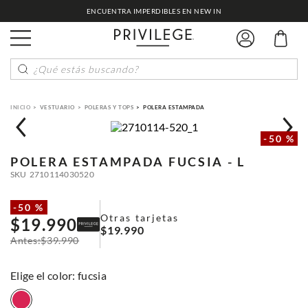
ENCUENTRA IMPERDIBLES EN NEW IN
¿Qué estás buscando?
VESTUARIO
POLERAS Y TOPS
POLERA ESTAMPADA
-
50 %
POLERA ESTAMPADA
FUCSIA - L
SKU
2710114030520
-
50 %
Otras tarjetas
$
19
.
990
$
19
.
990
$
39
.
990
:
fucsia