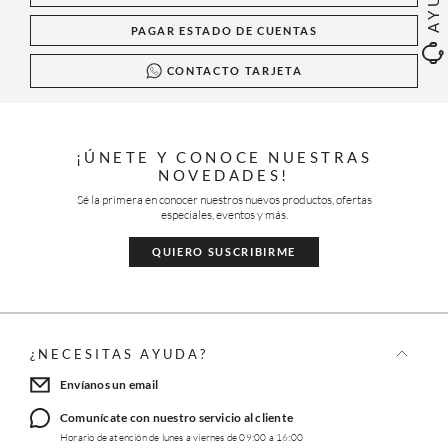
PAGAR ESTADO DE CUENTAS
CONTACTO TARJETA
¡ÚNETE Y CONOCE NUESTRAS
NOVEDADES!
Sé la primera en conocer nuestros nuevos productos, ofertas
especiales, eventos y más.
QUIERO SUSCRIBIRME
¿NECESITAS AYUDA?
Envíanos un email
Comunícate con nuestro servicio al cliente
Horario de atención de lunes a viernes de 09:00 a 16:00