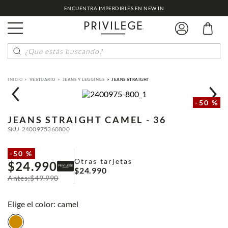
ENCUENTRA IMPERDIBLES EN NEW IN
¿Qué estás buscando?
VESTUARIO
JEANS Y LEGGINGS
JEANS STRAIGHT
-
50 %
JEANS STRAIGHT
CAMEL - 36
SKU
2400975360800
-
50 %
Otras tarjetas
$
24
.
990
$
24
.
990
$
49
.
990
:
camel