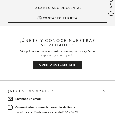
PAGAR ESTADO DE CUENTAS
CONTACTO TARJETA
¡ÚNETE Y CONOCE NUESTRAS
NOVEDADES!
Sé la primera en conocer nuestros nuevos productos, ofertas
especiales, eventos y más.
QUIERO SUSCRIBIRME
¿NECESITAS AYUDA?
Envíanos un email
Comunícate con nuestro servicio al cliente
Horario de atención de lunes a viernes de 09:00 a 16:00