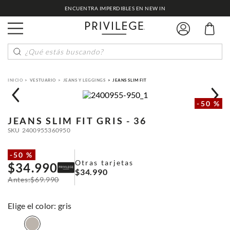
ENCUENTRA IMPERDIBLES EN NEW IN
¿Qué estás buscando?
VESTUARIO
JEANS Y LEGGINGS
JEANS SLIM FIT
-
50 %
JEANS SLIM FIT
GRIS - 36
SKU
2400955360950
-
50 %
Otras tarjetas
$
34
.
990
$
34
.
990
$
69
.
990
:
gris