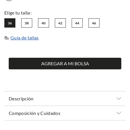
36
38
40
42
44
46
Guía de tallas
AGREGAR A MI BOLSA
Descripción
Composición y Cuidados