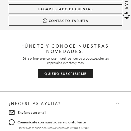
PAGAR ESTADO DE CUENTAS
CONTACTO TARJETA
¡ÚNETE Y CONOCE NUESTRAS
NOVEDADES!
Sé la primera en conocer nuestros nuevos productos, ofertas
especiales, eventos y más.
QUIERO SUSCRIBIRME
¿NECESITAS AYUDA?
Envíanos un email
Comunícate con nuestro servicio al cliente
Horario de atención de lunes a viernes de 09:00 a 16:00