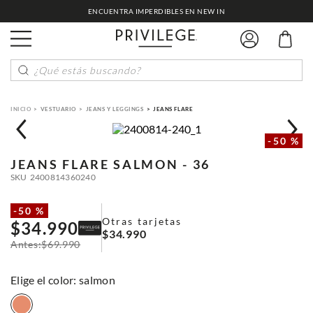
ENCUENTRA IMPERDIBLES EN NEW IN
¿Qué estás buscando?
VESTUARIO
JEANS Y LEGGINGS
JEANS FLARE
-
50 %
JEANS FLARE
SALMON - 36
SKU
2400814360240
-
50 %
Otras tarjetas
$
34
.
990
$
34
.
990
$
69
.
990
:
salmon