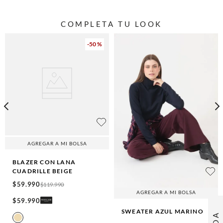
COMPLETA TU LOOK
-
50 %
AGREGAR A MI BOLSA
BLAZER CON LANA
CUADRILLE
BEIGE
$
59
.
990
$
119
.
990
AGREGAR A MI BOLSA
$
59
.
990
SWEATER
AZUL MARINO