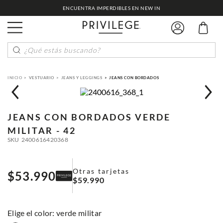
ENCUENTRA IMPERDIBLES EN NEW IN
¿Qué estás buscando?
VESTUARIO
JEANS Y LEGGINGS
JEANS CON BORDADOS
JEANS CON BORDADOS
VERDE
MILITAR - 42
SKU
2400616420368
Otras tarjetas
$
53
.
990
$
59
.
990
:
verde militar