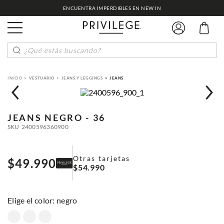
ENCUENTRA IMPERDIBLES EN NEW IN
¿Qué estás buscando?
VESTUARIO
JEANS Y LEGGINGS
JEANS
JEANS
NEGRO - 36
SKU
2400596360900
Otras tarjetas
$
49
.
990
$
54
.
990
:
negro