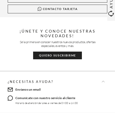
CONTACTO TARJETA
¡ÚNETE Y CONOCE NUESTRAS
NOVEDADES!
Sé la primera en conocer nuestros nuevos productos, ofertas
especiales, eventos y más.
QUIERO SUSCRIBIRME
¿NECESITAS AYUDA?
Envíanos un email
Comunícate con nuestro servicio al cliente
Horario de atención de lunes a viernes de 09:00 a 16:00