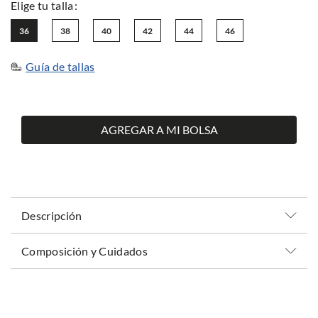
36
38
40
42
44
46
Guía de tallas
AGREGAR A MI BOLSA
Descripción
Composición y Cuidados