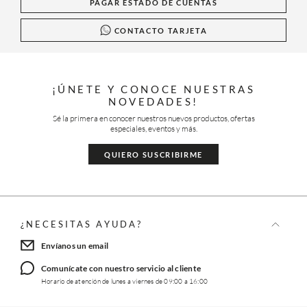
PAGAR ESTADO DE CUENTAS
CONTACTO TARJETA
¡ÚNETE Y CONOCE NUESTRAS
NOVEDADES!
Sé la primera en conocer nuestros nuevos productos, ofertas
especiales, eventos y más.
QUIERO SUSCRIBIRME
¿NECESITAS AYUDA?
Envíanos un email
Comunícate con nuestro servicio al cliente
Horario de atención de lunes a viernes de 09:00 a 16:00