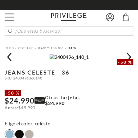
¿Qué estás buscando?
VESTUARIO
JEANS Y LEGGINGS
JEANS
-
50 %
JEANS
CELESTE - 36
SKU
2400496360140
-
50 %
Otras tarjetas
$
24
.
990
$
24
.
990
$
49
.
990
:
celeste