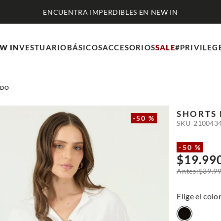
N NEW IN
W IN
VESTUARIO
BÁSICOS
ACCESORIOS
SALE
#PRIVILEG
ADO
SHORTS
-
50 %
SKU
210043
-
50 %
$
19
.
99
$
39
.
9