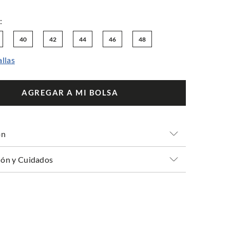
40
42
44
46
48
allas
AGREGAR A MI BOLSA
ón
ón y Cuidados