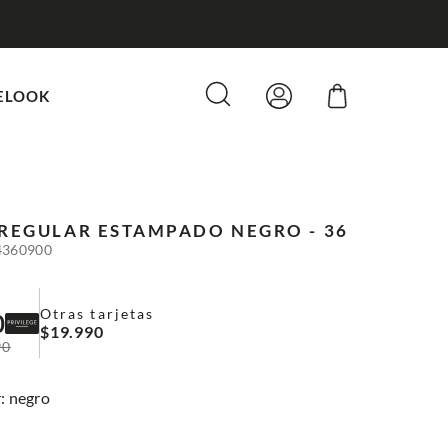
ELOOK
 REGULAR ESTAMPADO
NEGRO - 36
4360900
Otras tarjetas
0
$
19
.
990
90
:
negro