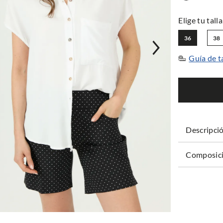
36
38
Guía de t
Descripci
Composici