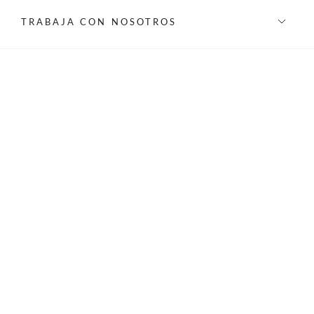
TRABAJA CON NOSOTROS
INFORMACIÓN
REDES SOCIALES
©Privilege 2026 - Todos los derechos reservados