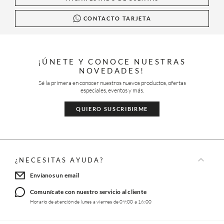
CONTACTO TARJETA
¡ÚNETE Y CONOCE NUESTRAS
NOVEDADES!
Sé la primera en conocer nuestros nuevos productos, ofertas
especiales, eventos y más.
QUIERO SUSCRIBIRME
¿NECESITAS AYUDA?
Envíanos un email
Comunícate con nuestro servicio al cliente
Horario de atención de lunes a viernes de 09:00 a 16:00