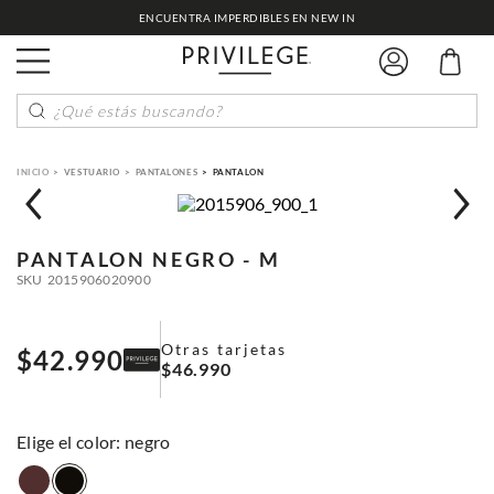
ENCUENTRA IMPERDIBLES EN NEW IN
¿Qué estás buscando?
VESTUARIO
PANTALONES
PANTALON
PANTALON
NEGRO - M
SKU
2015906020900
Otras tarjetas
$
42
.
990
$
46
.
990
:
negro