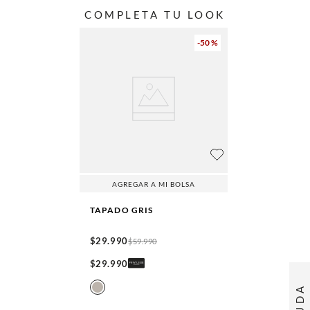
COMPLETA TU LOOK
-
50 %
AGREGAR A MI BOLSA
TAPADO
GRIS
$
29
.
990
$
59
.
990
$
29
.
990
AYUDA