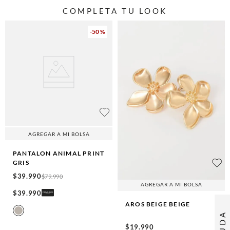
COMPLETA TU LOOK
-
50 %
AGREGAR A MI BOLSA
PANTALON ANIMAL PRINT
GRIS
$
39
.
990
$
79
.
990
AGREGAR A MI BOLSA
$
39
.
990
AROS BEIGE
BEIGE
AYUDA
$
19
.
990