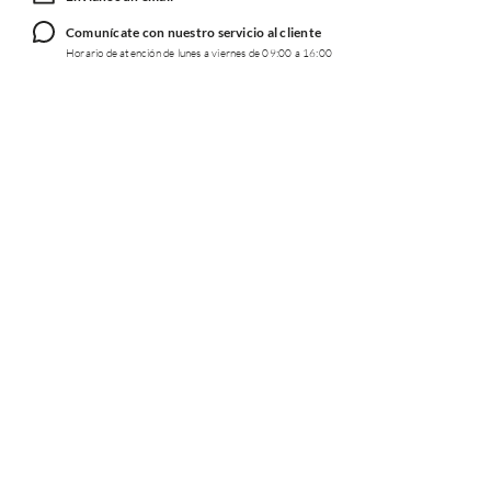
Comunícate con nuestro servicio al cliente
Horario de atención de lunes a viernes de 09:00 a 16:00
TRABAJA CON NOSOTROS
INFORMACIÓN
REDES SOCIALES