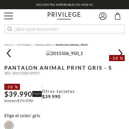
ENCUENTRA IMPERDIBLES EN NEW IN
¿Qué estás buscando?
VESTUARIO
PANTALONES
PANTALON ANIMAL PRINT
-
50 %
PANTALON ANIMAL PRINT
GRIS - S
SKU
2015506010950
-
50 %
Otras tarjetas
$
39
.
990
$
39
.
990
$
79
.
990
:
gris