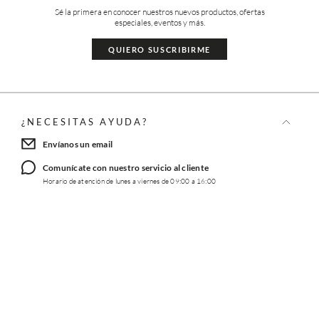
Sé la primera en conocer nuestros nuevos productos, ofertas
especiales, eventos y más.
QUIERO SUSCRIBIRME
¿NECESITAS AYUDA?
Envíanos un email
Comunícate con nuestro servicio al cliente
Horario de atención de lunes a viernes de 09:00 a 16:00
TRABAJA CON NOSOTROS
INFORMACIÓN