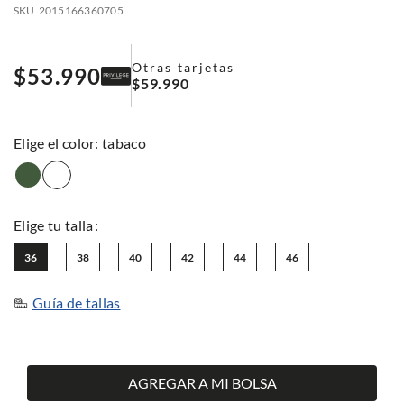
SKU
2015166360705
Otras tarjetas
$
53
.
990
$
59
.
990
:
tabaco
36
38
40
42
44
46
Guía de tallas
AGREGAR A MI BOLSA