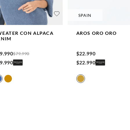
SPAIN
WEATER CON ALPACA
AROS ORO
ORO
ENIM
9
.
990
$
22
.
990
$
79
.
990
9
.
990
$
22
.
990