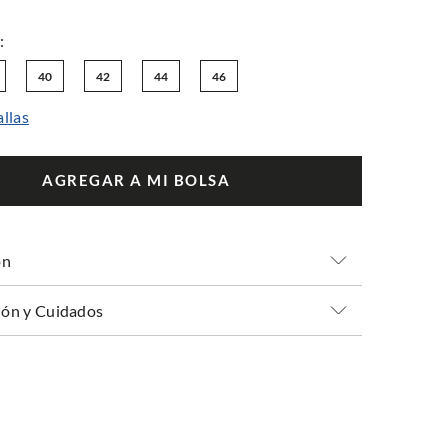
40
42
44
46
allas
AGREGAR A MI BOLSA
ón
ón y Cuidados