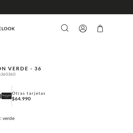
ELOOK
ON
VERDE - 36
6360360
Otras tarjetas
0
$
64
.
990
:
verde