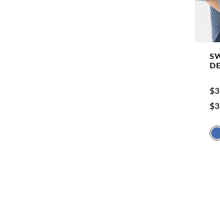
S
D
$
3
$
3