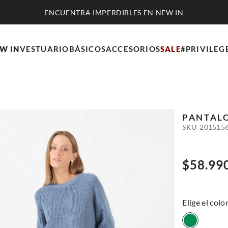
ENCUENTRA IMPERDIBLES EN NEW IN
W IN
VESTUARIO
BÁSICOS
ACCESORIOS
SALE
#PRIVILEG
PANTAL
SKU
201515
$
58
.
99