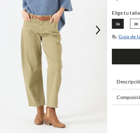
36
38
Guía de t
Descripci
Composici